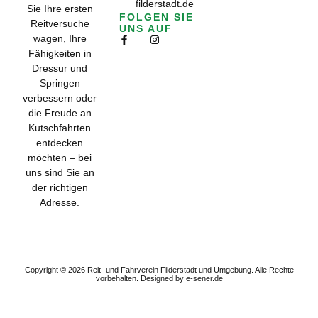
filderstadt.de
Sie Ihre ersten
FOLGEN SIE
Reitversuche
UNS AUF
wagen, Ihre
Fähigkeiten in
Dressur und
Springen
verbessern oder
die Freude an
Kutschfahrten
entdecken
möchten – bei
uns sind Sie an
der richtigen
Adresse.
Subscribe to get
the exclusive
updates!
Copyright © 2026 Reit- und Fahrverein Filderstadt und Umgebung. Alle Rechte
vorbehalten.
Designed by e-sener.de