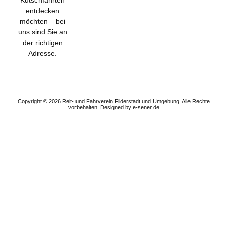
entdecken
möchten – bei
uns sind Sie an
der richtigen
Adresse.
Subscribe to get
the exclusive
updates!
Copyright © 2026 Reit- und Fahrverein Filderstadt und Umgebung. Alle Rechte
vorbehalten.
Designed by e-sener.de