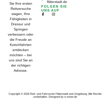
filderstadt.de
Sie Ihre ersten
FOLGEN SIE
Reitversuche
UNS AUF
wagen, Ihre
Fähigkeiten in
Dressur und
Springen
verbessern oder
die Freude an
Kutschfahrten
entdecken
möchten – bei
uns sind Sie an
der richtigen
Adresse.
Subscribe to get
the exclusive
updates!
Copyright © 2026 Reit- und Fahrverein Filderstadt und Umgebung. Alle Rechte
vorbehalten.
Designed by e-sener.de