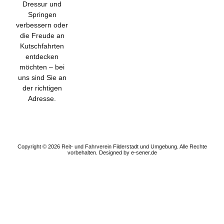
Dressur und
Springen
verbessern oder
die Freude an
Kutschfahrten
entdecken
möchten – bei
uns sind Sie an
der richtigen
Adresse.
Subscribe to get
the exclusive
updates!
Copyright © 2026 Reit- und Fahrverein Filderstadt und Umgebung. Alle Rechte
vorbehalten.
Designed by e-sener.de